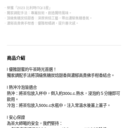
．榮獲「2023 比利時ITQI 3星」
．獨家調配手法：專屬技術，創造獨特風味。
．頂級焦糖炭焙甜香：深厚烘焙工藝，帶出濃郁焦糖香氣。
．濃郁高貴佛手柑香：優雅柑橘調，提升層次感。
商品介紹
l 優雅甜蜜的午茶時光首選！
獨家調配手法將頂級焦糖炭焙甜香與濃郁高貴佛手柑香結合。
l 熱沖冷泡皆適合
熱沖：將茶包放入杯中，倒入約300c.c.熱水，浸泡約５分鐘即可
飲用。
冷泡：將茶包放入500c.c水瓶中，注入常溫水後蓋上蓋子。
l 安心保證
為茶大師喝的安全，我們堅持：