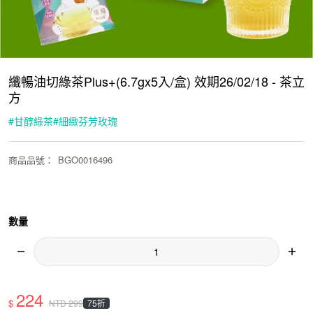
纖暢油切綠茶Plus+(6.7gx5入/盒) 效期26/02/18 - 茶立
方
#
甘醇綠茶
#
細緻芬芳玫瑰
商品品號
：
BGO0016496
數量
224
$
75折
NTD
299