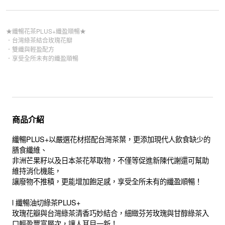
★纖暢花茶PLUS+纖盈順暢★
．台灣綠茶結合玫瑰花瓣
．雙纖與輕盈配方
．享受全所未有的纖盈順暢
商品介紹
纖暢PLUS+以嚴選花材搭配台灣茶葉，更添加現代人飲食缺少的
膳食纖維、
非洲芒果籽以及日本茶花萃取物，不僅等促進新陳代謝還可幫助
維持消化機能，
讓廢物不推積，更能增加飽足感，享受全所未有的纖盈順暢！
l 纖暢油切綠茶PLUS+
玫瑰花瓣與台灣綠茶清香巧妙結合，細緻芬芳玫瑰與甘醇綠茶入
口輕盈豐富層次，讓人耳目一新！